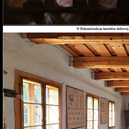
⚒
Rekonštrukcia interiéru dobovej 