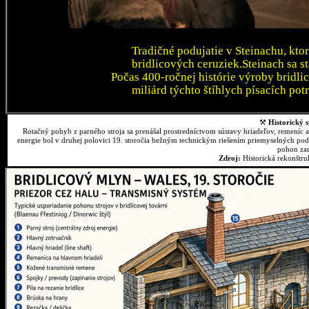
Tradičné podujatie v Steinachu, kto
bridlicových ceruziek.Steinach sa 
Počas 400-ročnej histórie výroby bridli
miliárd týchto štíhlych písacích pot
⚒
Historický s
Rotačný pohyb z parného stroja sa prenášal prostredníctvom sústavy hriadeľov, remeníc 
energie bol v druhej polovici 19. storočia bežným technickým riešením priemyselných podn
pohon zar
Zdroj:
Historická rekonštr