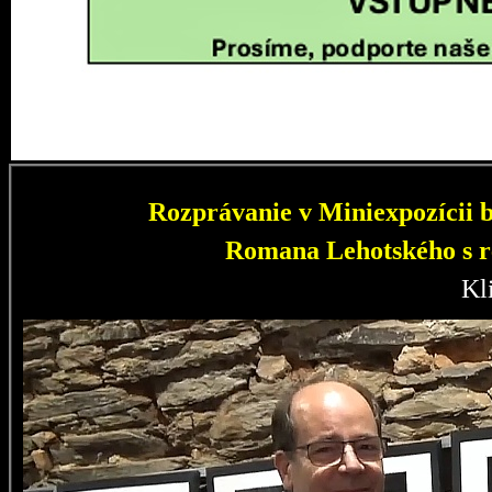
Rozprávanie v Miniexpozícii b
Romana Lehotského s r
Kl