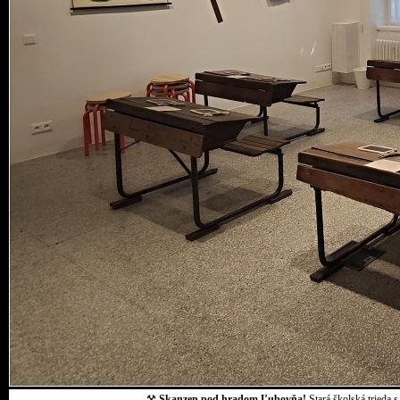
⚒
Skanzen pod hradom Ľubovňa!
Stará školská trieda 