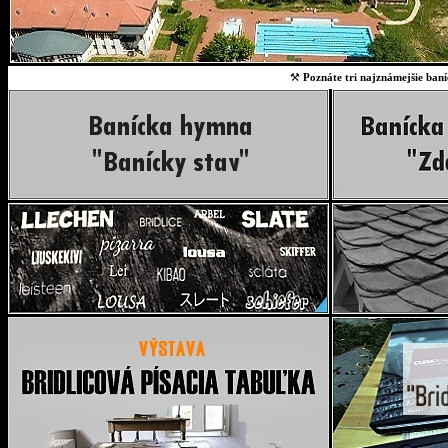
⚒
Poznáte tri najznámejšie baní