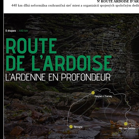
⚒
ROUTE ARDOISE D’AR
440 km dlhá neformálna cezhraničná sieť miest a organizácií spojených spoločným dedič