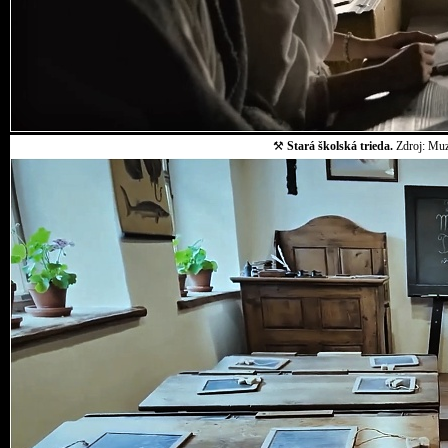
⚒
Stará školská trieda.
Zdroj: Muz