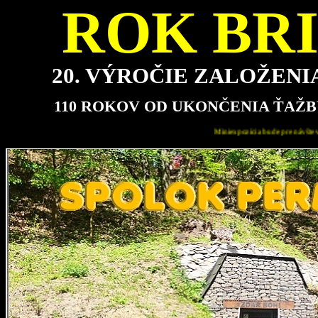
ROK BRI
20. VÝROČIE ZALOŽEN
110 ROKOV OD UKONČENIA ŤAŽB
Miniexpozícia bude pre návštevníkov najbližšie otvorená v nedeľu 16.8.2026 od 