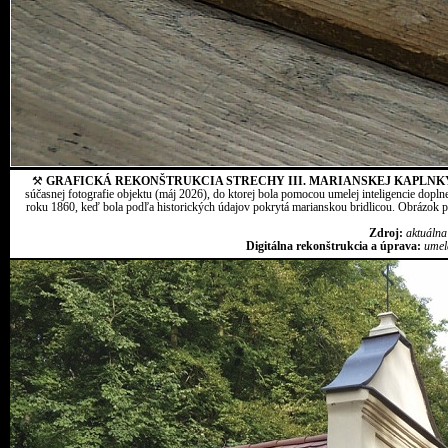
⚒
GRAFICKÁ REKONŠTRUKCIA STRECHY III. MARIANSKEJ KAPLNK
súčasnej fotografie objektu (máj 2026), do ktorej bola pomocou umelej inteligencie dopln
roku 1860, keď bola podľa historických údajov pokrytá marianskou bridlicou. Obrázok pr
Zdroj:
aktuálna
Digitálna rekonštrukcia a úprava:
umel