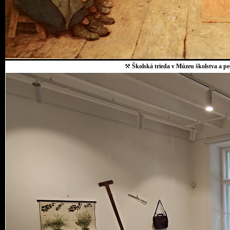
⚒
Školská trieda v Múzeu školstva a p