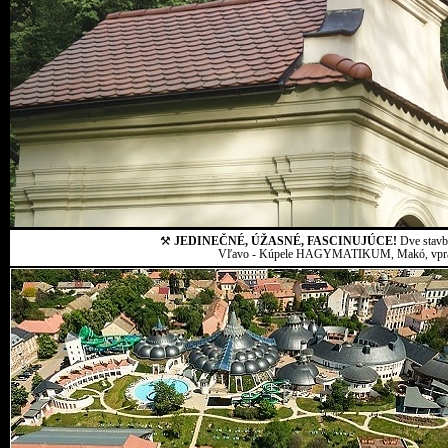
⚒
JEDINEČNÉ, ÚŽASNÉ, FASCINUJÚCE!
Dve stavby
Vľavo - Kúpele HAGYMATIKUM, Makó, vpravo