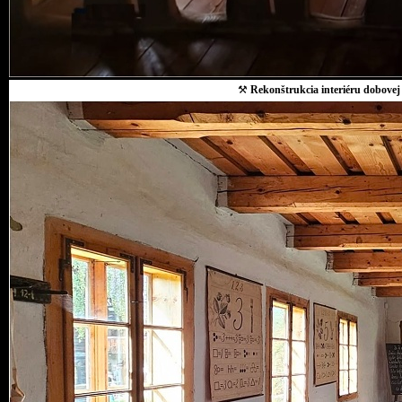
⚒
Rekonštrukcia interiéru dobovej 