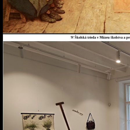
⚒
Školská trieda v Múzeu školstva a p