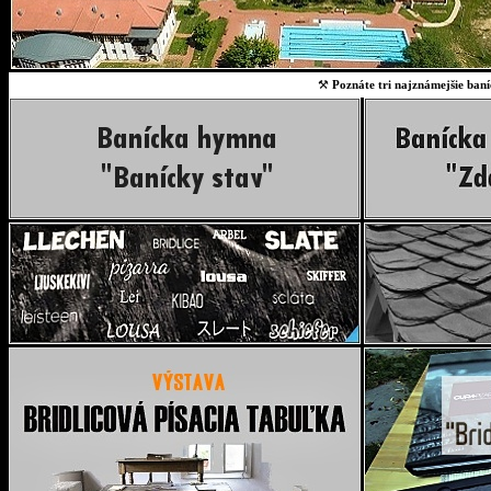
⚒
Poznáte tri najznámejšie baní