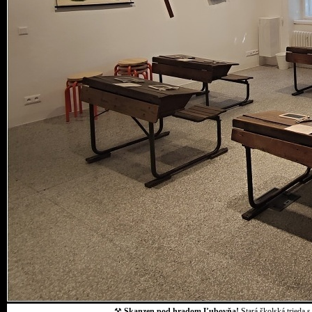
⚒
Skanzen pod hradom Ľubovňa!
Stará školská trieda 