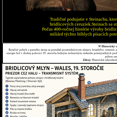
Tradičné podujatie v Steinachu, kto
bridlicových ceruziek.Steinach sa 
Počas 400-ročnej histórie výroby bridli
miliárd týchto štíhlych písacích pot
⚒
Historický s
Rotačný pohyb z parného stroja sa prenášal prostredníctvom sústavy hriadeľov, remeníc 
energie bol v druhej polovici 19. storočia bežným technickým riešením priemyselných podn
pohon zar
Zdroj:
Historická rekonštr