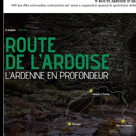
⚒
ROUTE ARDOISE D’AR
440 km dlhá neformálna cezhraničná sieť miest a organizácií spojených spoločným dedič