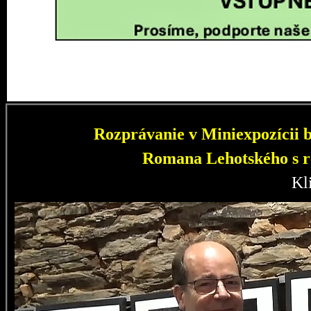
Rozprávanie v Miniexpozícii b
Romana Lehotského s r
Kl