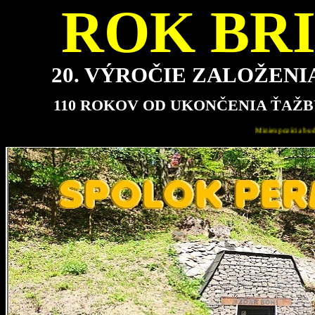
ROK BRI
20. VÝROČIE ZALOŽEN
110 ROKOV OD UKONČENIA ŤAŽB
Miniexpozícia bude pre návštevníkov najbližšie otvorená 