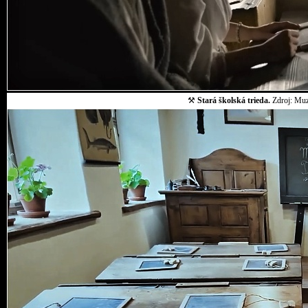
⚒
Stará školská trieda.
Zdroj: Muz