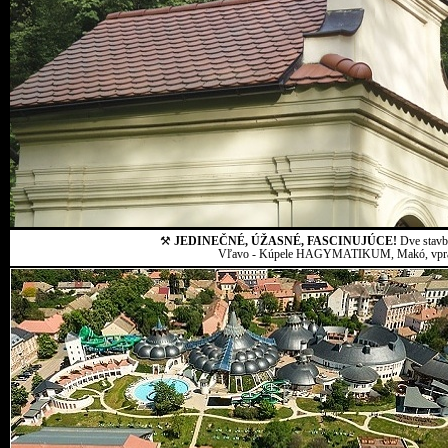
⚒
JEDINEČNÉ, ÚŽASNÉ, FASCINUJÚCE!
Dve stavby
Vľavo - Kúpele HAGYMATIKUM, Makó, vpravo