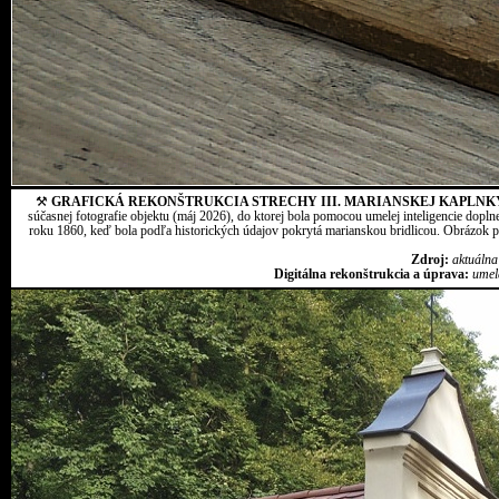
⚒
GRAFICKÁ REKONŠTRUKCIA STRECHY III. MARIANSKEJ KAPLNK
súčasnej fotografie objektu (máj 2026), do ktorej bola pomocou umelej inteligencie dopln
roku 1860, keď bola podľa historických údajov pokrytá marianskou bridlicou. Obrázok pr
Zdroj:
aktuálna
Digitálna rekonštrukcia a úprava:
umel