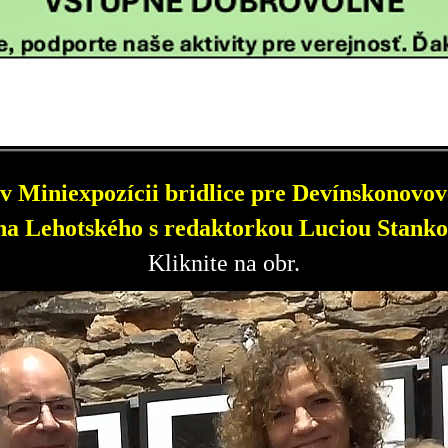
v Miniexpozícii bridlice pre Devínskonovove
a Lehotského s redaktorkou Luciou Stanko
Kliknite na obr.