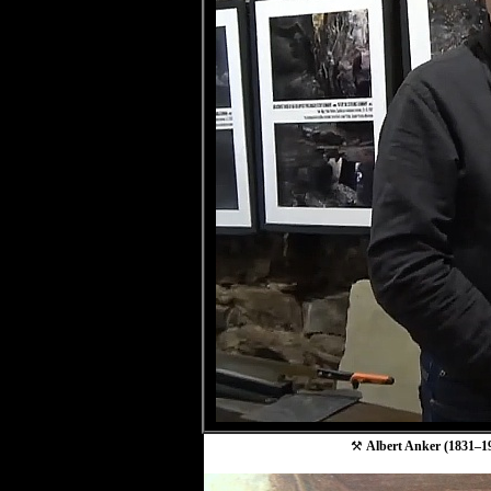
⚒
Albert Anker (1831–19