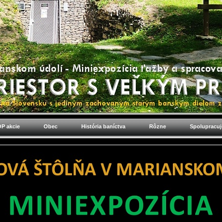
P akcie
Obec
História baníctva
Rôzne
Spolupracu