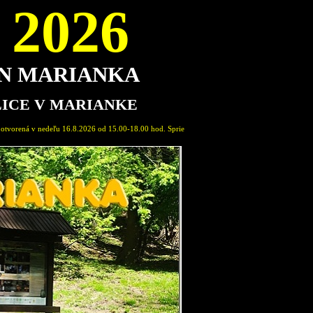
2026
ON MARIANKA
LICE V MARIANKE
od 15.00-18.00 hod. Sprievodca expozíciou: Marián Pavlovič, člen Spolku Permon Marianka. Vstu