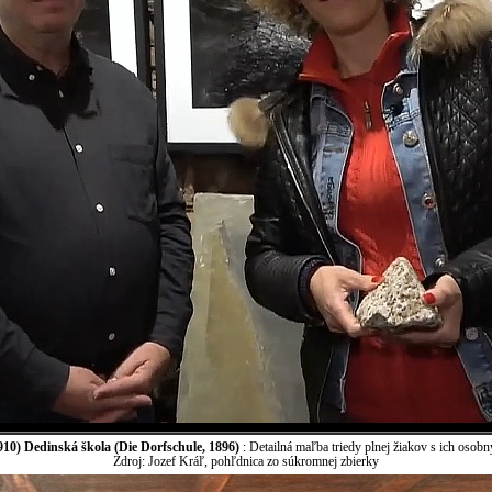
10) Dedinská škola (Die Dorfschule, 1896)
: Detailná maľba triedy plnej žiakov s ich osobn
Zdroj: Jozef Kráľ, pohľdnica zo súkromnej zbierky