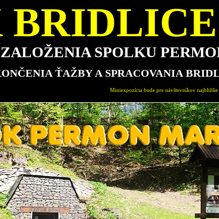
 BRIDLICE 
E ZALOŽENIA SPOLKU PERM
KONČENIA ŤAŽBY A SPRACOVANIA BRID
Miniexpozícia bude pre návštevníkov najbližšie otvorená v nedeľu 16.8.2026 