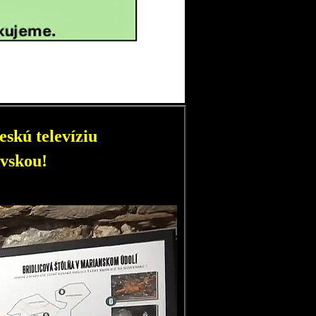
skú televíziu
vskou!