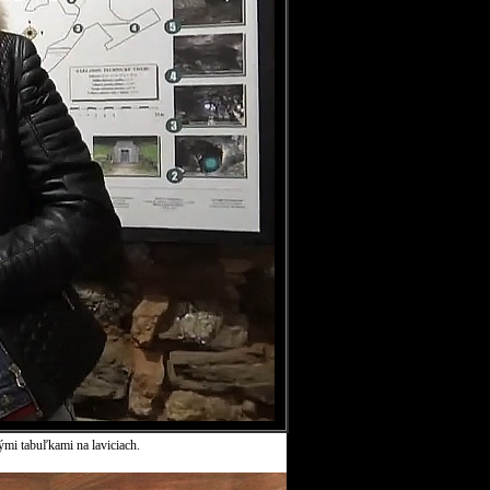
ými tabuľkami na laviciach.