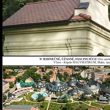
⚒
JEDINEČNÉ, ÚŽASNÉ, FASCINUJÚCE!
Dve stavby
Vľavo - Kúpele HAGYMATIKUM, Makó, vpravo