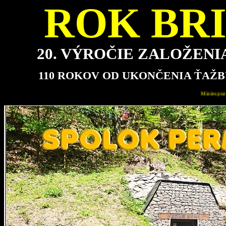
ROK BRI
20. VÝROČIE ZALOŽEN
110 ROKOV OD UKONČENIA ŤAŽB
Miniexpozícia bude pre návštevníkov najbližšie ot