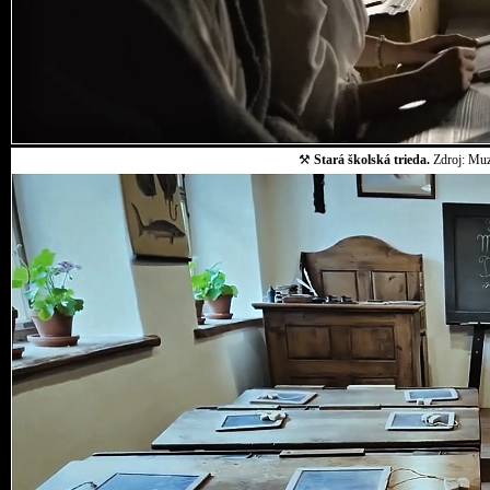
⚒
Stará školská trieda.
Zdroj: Muz