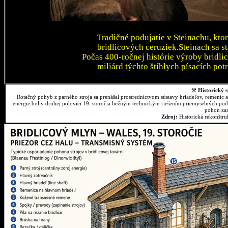
Tradičné podujatie v Steinachu, kto
bridlicových ceruziek.Steinach sa 
Počas 400-ročnej histórie výroby bridli
miliárd týchto štíhlych písacích pot
⚒
Historický s
Rotačný pohyb z parného stroja sa prenášal prostredníctvom sústavy hriadeľov, remeníc 
energie bol v druhej polovici 19. storočia bežným technickým riešením priemyselných podn
pohon zar
Zdroj:
Historická rekonštr