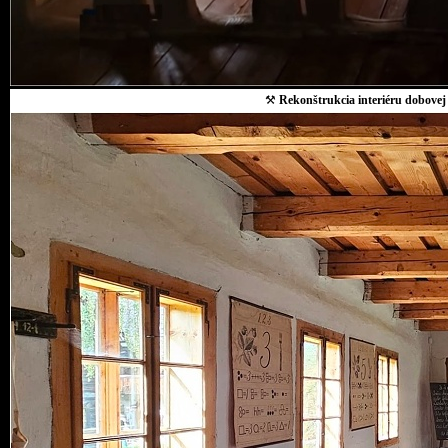
⚒
Rekonštrukcia interiéru dobovej 