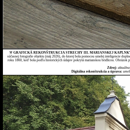
⚒
GRAFICKÁ REKONŠTRUKCIA STRECHY III. MARIANSKEJ KAPLNK
súčasnej fotografie objektu (máj 2026), do ktorej bola pomocou umelej inteligencie dopln
roku 1860, keď bola podľa historických údajov pokrytá marianskou bridlicou. Obrázok pr
Zdroj:
aktuálna
Digitálna rekonštrukcia a úprava:
umel