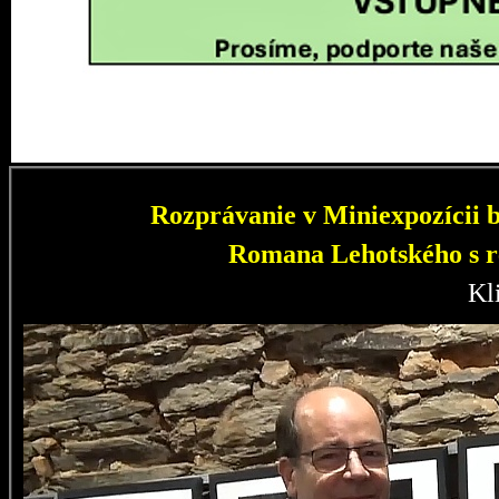
Rozprávanie v Miniexpozícii b
Romana Lehotského s r
Kl