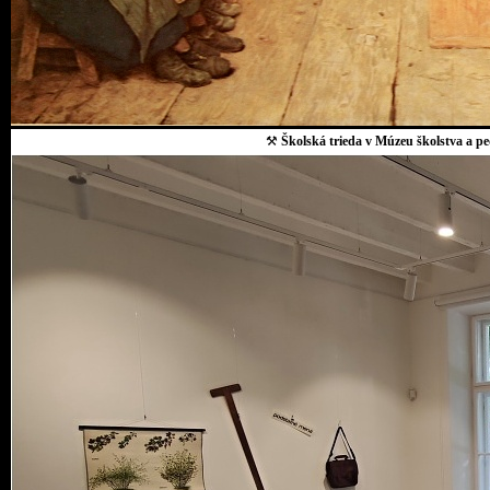
⚒
Školská trieda v Múzeu školstva a p