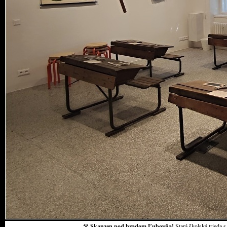
⚒
Skanzen pod hradom Ľubovňa!
Stará školská trieda 