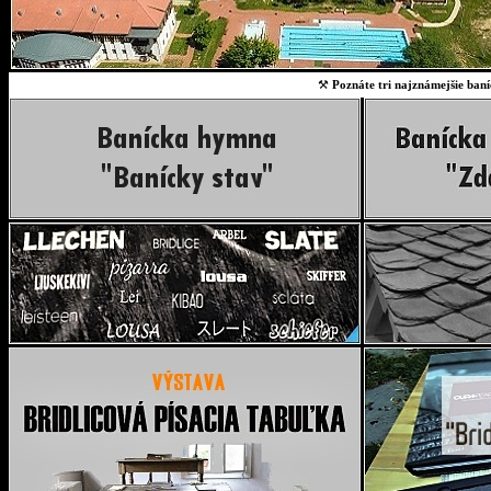
⚒
Poznáte tri najznámejšie baní