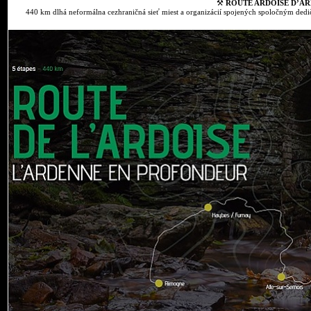
⚒
ROUTE ARDOISE D’AR
440 km dlhá neformálna cezhraničná sieť miest a organizácií spojených spoločným dedič