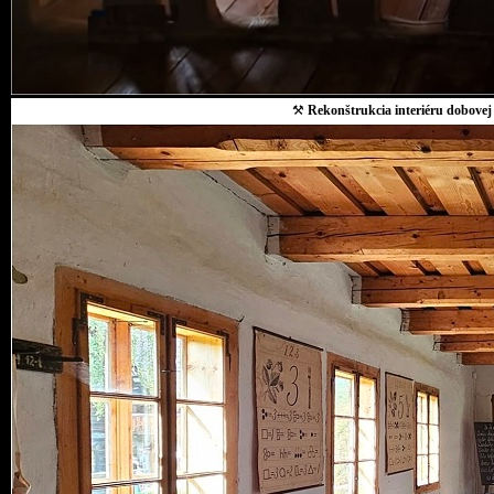
⚒
Rekonštrukcia interiéru dobovej 