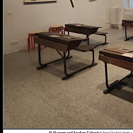
⚒
Skanzen pod hradom Ľubovňa!
Stará školská trieda 