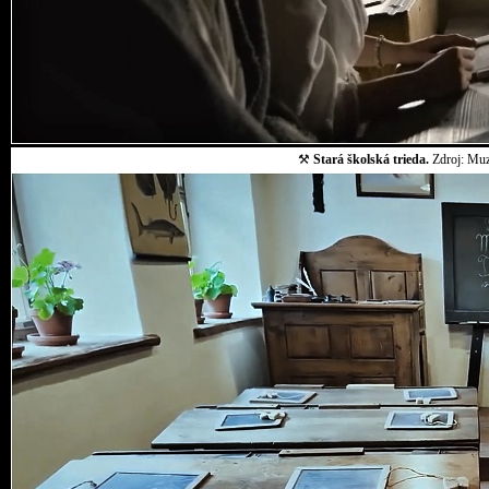
⚒
Stará školská trieda.
Zdroj: Muz