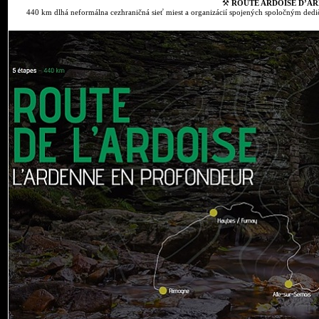
⚒
ROUTE ARDOISE D’AR
440 km dlhá neformálna cezhraničná sieť miest a organizácií spojených spoločným dedič