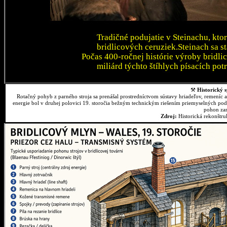
Tradičné podujatie v Steinachu, kto
bridlicových ceruziek.Steinach sa 
Počas 400-ročnej histórie výroby bridli
miliárd týchto štíhlych písacích pot
⚒
Historický s
Rotačný pohyb z parného stroja sa prenášal prostredníctvom sústavy hriadeľov, remeníc 
energie bol v druhej polovici 19. storočia bežným technickým riešením priemyselných podn
pohon zar
Zdroj:
Historická rekonštr