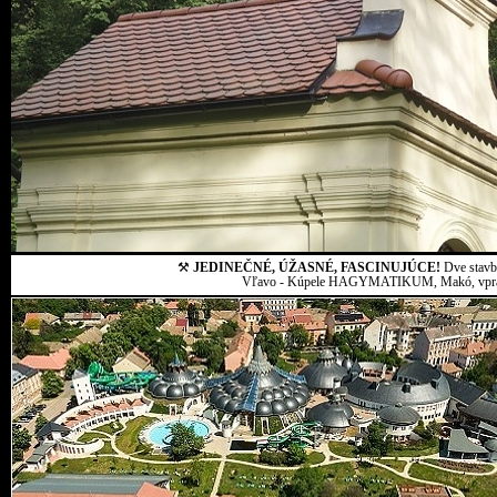
⚒
JEDINEČNÉ, ÚŽASNÉ, FASCINUJÚCE!
Dve stavby
Vľavo - Kúpele HAGYMATIKUM, Makó, vpravo