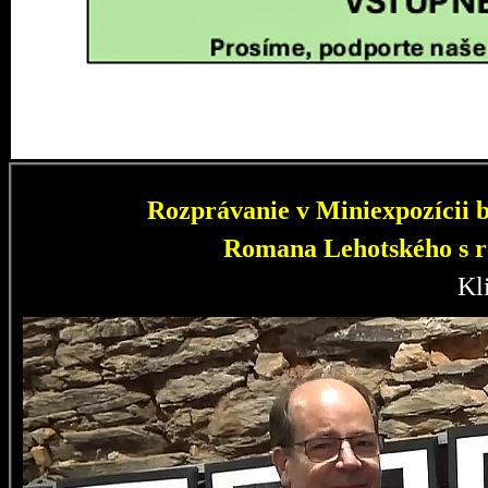
Rozprávanie v Miniexpozícii b
Romana Lehotského s r
Kl