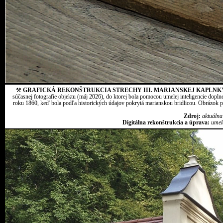
⚒
GRAFICKÁ REKONŠTRUKCIA STRECHY III. MARIANSKEJ KAPLNK
súčasnej fotografie objektu (máj 2026), do ktorej bola pomocou umelej inteligencie dopln
roku 1860, keď bola podľa historických údajov pokrytá marianskou bridlicou. Obrázok pr
Zdroj:
aktuálna
Digitálna rekonštrukcia a úprava:
umel