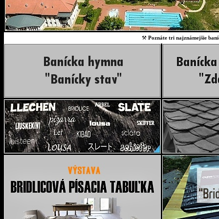
⚒
Poznáte tri najznámejšie baní