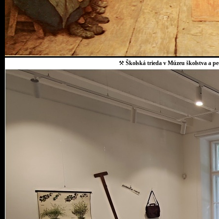
⚒
Školská trieda v Múzeu školstva a p