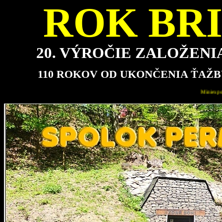
ROK BRI
20. VÝROČIE ZALOŽEN
110 ROKOV OD UKONČENIA ŤAŽB
Miniexpozícia bude pre návštevníkov najbližšie otvorená v