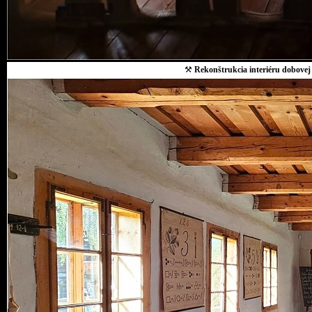
⚒
Rekonštrukcia interiéru dobovej 