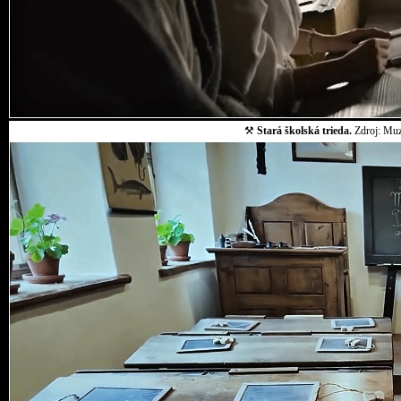
⚒
Stará školská trieda.
Zdroj: Muz