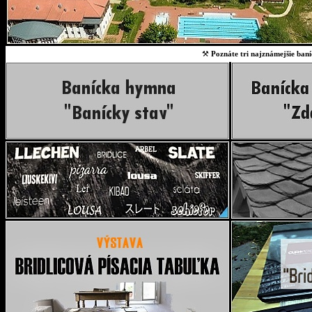
⚒
Poznáte tri najznámejšie baní