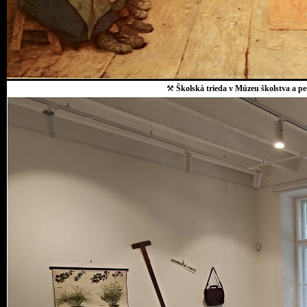
⚒
Školská trieda v Múzeu školstva a p