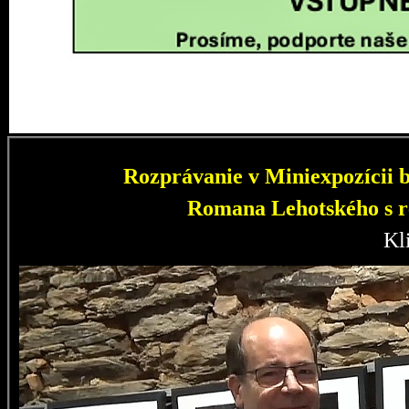
Rozprávanie v Miniexpozícii b
Romana Lehotského s r
Kl