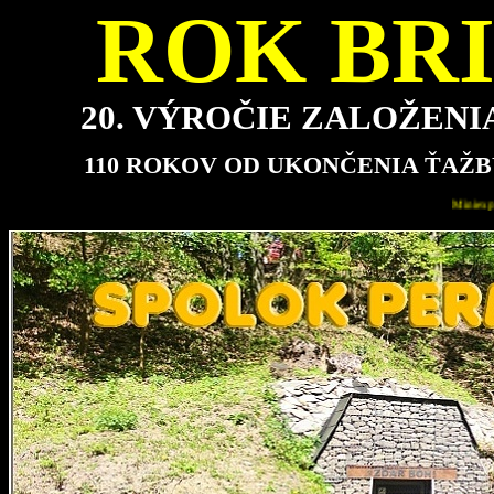
ROK BRI
20. VÝROČIE ZALOŽEN
110 ROKOV OD UKONČENIA ŤAŽB
Miniexpozícia bude pre návštevníkov najbližšie otvorená v