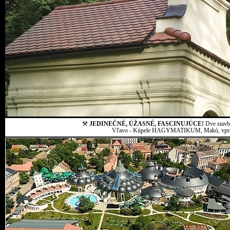
⚒
JEDINEČNÉ, ÚŽASNÉ, FASCINUJÚCE!
Dve stavby
Vľavo - Kúpele HAGYMATIKUM, Makó, vpravo