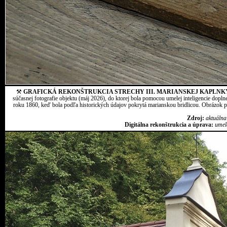
⚒
GRAFICKÁ REKONŠTRUKCIA STRECHY III. MARIANSKEJ KAPLNK
súčasnej fotografie objektu (máj 2026), do ktorej bola pomocou umelej inteligencie dopln
roku 1860, keď bola podľa historických údajov pokrytá marianskou bridlicou. Obrázok pr
Zdroj:
aktuálna
Digitálna rekonštrukcia a úprava:
umel