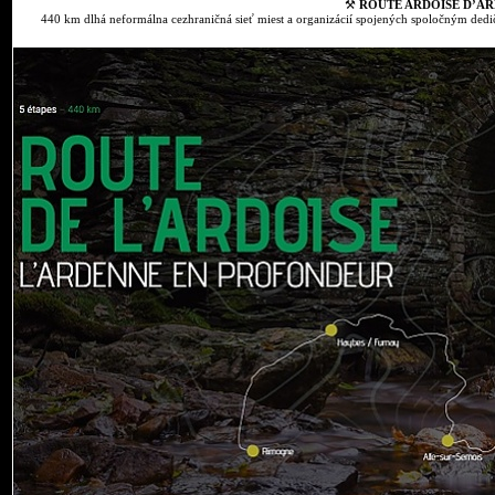
⚒
ROUTE ARDOISE D’AR
440 km dlhá neformálna cezhraničná sieť miest a organizácií spojených spoločným dedič