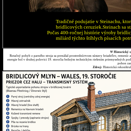
Tradičné podujatie v Steinachu, kto
bridlicových ceruziek.Steinach sa 
Počas 400-ročnej histórie výroby bridli
miliárd týchto štíhlych písacích pot
⚒
Historický s
Rotačný pohyb z parného stroja sa prenášal prostredníctvom sústavy hriadeľov, remeníc 
energie bol v druhej polovici 19. storočia bežným technickým riešením priemyselných podn
pohon zar
Zdroj:
Historická rekonštr