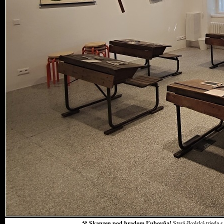
⚒
Skanzen pod hradom Ľubovňa!
Stará školská trieda 