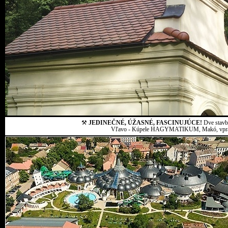
⚒
JEDINEČNÉ, ÚŽASNÉ, FASCINUJÚCE!
Dve stavby
Vľavo - Kúpele HAGYMATIKUM, Makó, vpravo