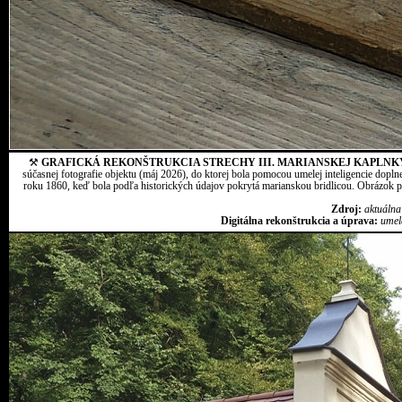
⚒
GRAFICKÁ REKONŠTRUKCIA STRECHY III. MARIANSKEJ KAPLNK
súčasnej fotografie objektu (máj 2026), do ktorej bola pomocou umelej inteligencie dopln
roku 1860, keď bola podľa historických údajov pokrytá marianskou bridlicou. Obrázok pr
Zdroj:
aktuálna
Digitálna rekonštrukcia a úprava:
umel