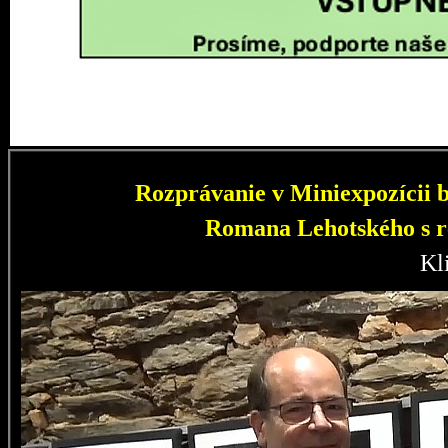
Rozprávanie v Miniexpozícii b
Romana Lehotského s r
Kl