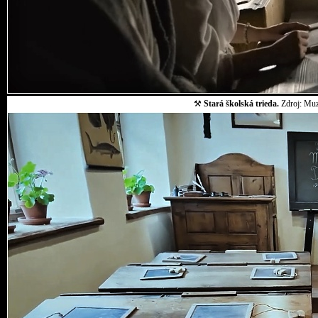
⚒
Stará školská trieda.
Zdroj: Muz