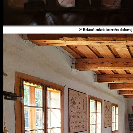
⚒
Rekonštrukcia interiéru dobovej 