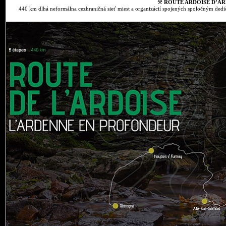
⚒
ROUTE ARDOISE D’AR
440 km dlhá neformálna cezhraničná sieť miest a organizácií spojených spoločným dedič