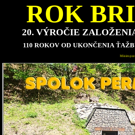
ROK BRI
20. VÝROČIE ZALOŽEN
110 ROKOV OD UKONČENIA ŤAŽB
Miniexpozícia bude pre návštevníkov najbližšie otvorená v 