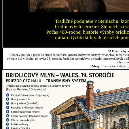
Tradičné podujatie v Steinachu, kto
bridlicových ceruziek.Steinach sa 
Počas 400-ročnej histórie výroby bridli
miliárd týchto štíhlych písacích pot
⚒
Historický s
Rotačný pohyb z parného stroja sa prenášal prostredníctvom sústavy hriadeľov, remeníc 
energie bol v druhej polovici 19. storočia bežným technickým riešením priemyselných podn
pohon zar
Zdroj:
Historická rekonštr