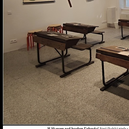
⚒
Skanzen pod hradom Ľubovňa!
Stará školská trieda 