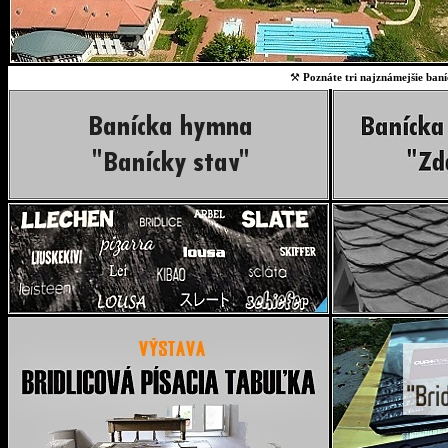
⚒
Poznáte tri najznámejšie baní