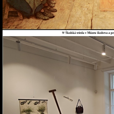
⚒
Školská trieda v Múzeu školstva a p